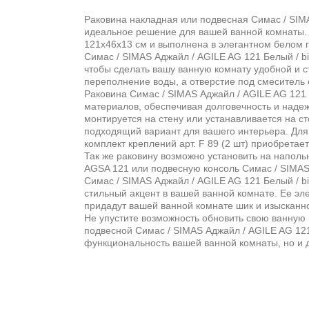
Раковина накладная или подвесная Симас / SIMA
идеальное решение для вашей ванной комнаты.
121х46x13 см и выполнена в элегантном белом 
Симас / SIMAS Аджайл / AGILE AG 121 Белый / 
чтобы сделать вашу ванную комнату удобной и 
переполнение воды, а отверстие под смеситель 
Раковина Симас / SIMAS Аджайл / AGILE AG 121 
материалов, обеспечивая долговечность и надеж
монтируется на стену или устанавливается на с
подходящий вариант для вашего интерьера. Дл
комплект креплений арт. F 89 (2 шт) приобретае
Так же раковину возможно установить на наполь
AGSA 121 или подвесную консоль Симас / SIMAS
Симас / SIMAS Аджайл / AGILE AG 121 Белый / bia
стильный акцент в вашей ванной комнате. Ее эл
придадут вашей ванной комнате шик и изысканно
Не упустите возможность обновить свою ванную
подвесной Симас / SIMAS Аджайл / AGILE AG 121
функциональность вашей ванной комнаты, но и 