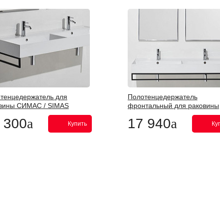
тенцедержатель для
Полотенцедержатель
вины СИМАС / SIMAS
фронтальный для раковины
йл / AGILE AGPL
СИМАС / SIMAS Аджайл / A
 300
17 940
AGF121
Купить
Ку