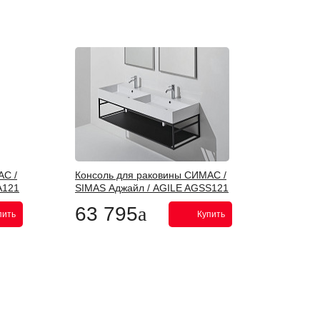
АС /
Консоль для раковины СИМАС /
A121
SIMAS Аджайл / AGILE AGSS121
63 795
пить
Купить