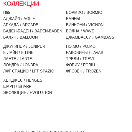
КОЛЛЕКЦИИ
H65
БОРМИО / BORMIO
АДЖАЙЛ / AGILE
ВАННЫ
АРКАДА / ARCADE
ВИНЬОНИ / VIGNONI
БАДЕН-БАДЕН / BADEN-BADEN
ВОЛНА / WAVE
БАЛУН / BALLOON
ДЖАМБАССИ / GAMBASSI
ДЖУНИПЕР / JUNIPER
ПО.МО / PO.MO
Е-ЛАЙН / E-LINE
РАКОВИНЫ / LAVABI
ЛАНТЕ / LANTE
ТРЕВИ / TREVI
ЛОНДРА / LONDRA
ФОРИУ / FORIU
ЛФТ СПАЦИО / LFT SPAZIO
ФРОЗЕН / FROZEN
ХЕНДЖЕС / HENGES
ШАРП / SHARP
ЭВОЛЮЦИЯ / EVOLUTION