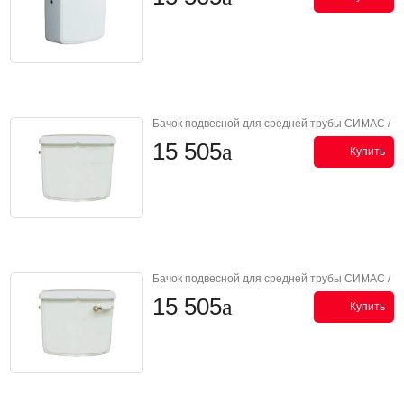
Бачок подвесной для средней трубы СИМАС /
SIMAS Аркада / ARCADE AR 812 bia
15 505
Купить
Бачок подвесной для средней трубы СИМАС /
SIMAS Аркада / ARCADE AR 812B bia front
15 505
flush
Купить