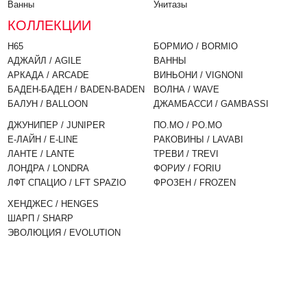
Ванны
Унитазы
КОЛЛЕКЦИИ
H65
БОРМИО / BORMIO
АДЖАЙЛ / AGILE
ВАННЫ
АРКАДА / ARCADE
ВИНЬОНИ / VIGNONI
БАДЕН-БАДЕН / BADEN-BADEN
ВОЛНА / WAVE
БАЛУН / BALLOON
ДЖАМБАССИ / GAMBASSI
ДЖУНИПЕР / JUNIPER
ПО.МО / PO.MO
Е-ЛАЙН / E-LINE
РАКОВИНЫ / LAVABI
ЛАНТЕ / LANTE
ТРЕВИ / TREVI
ЛОНДРА / LONDRA
ФОРИУ / FORIU
ЛФТ СПАЦИО / LFT SPAZIO
ФРОЗЕН / FROZEN
ХЕНДЖЕС / HENGES
ШАРП / SHARP
ЭВОЛЮЦИЯ / EVOLUTION