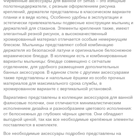
Фирменные аксессуары для ванной от Simas – это изящные
полотенцедержатели, с резным оформлением рисунка
креплений, держатели представлены в классическом варианте
планки и в виде колец. Особенно удобны в эксплуатации и
эстетически привлекательны подвесные конструкции мыльниц и
держателей для стаканов. Элементы крепления также, имеют
элегантный резной рисунок, а высококачественный
хромированный материал отличается особым немеркнущим
блеском. Мыльницы представляют собой комбинацию
держателя из безопасной латуни и оригинальное белоснежное
керамическое блюдце. В коллекции есть и комбинированные
варианты мыльницы: блюдце совмещено с сетчатым
отделением, для удобного размещения дополнительных
банных аксессуаров. В едином стиле с другими аксессуарами
также представлены и напольные ёршики из особо прочных
материалов для максимального срока службы, в
хромированном варианте с вертикальной установкой.
Вариативно представлены в коллекции аксессуаров для ванной
фаянсовые полочки, они отличаются минималистическим
исполнением дизайна и разнообразием цветового исполнения:
от белоснежных до глубоких чёрных цветов. Они обладают
выгодной ценой, так как все необходимые крепёжные элементы
поставляются в комплекте.
Все необходимые аксессуары подробно представлены на