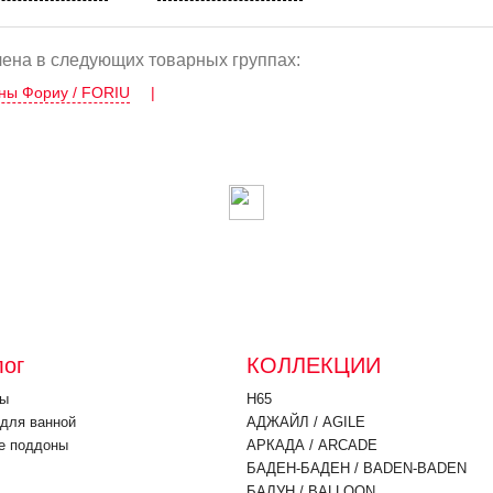
ена в следующих товарных группах:
ны Фориу / FORIU
|
лог
КОЛЛЕКЦИИ
ны
H65
для ванной
АДЖАЙЛ / AGILE
е поддоны
АРКАДА / ARCADE
БАДЕН-БАДЕН / BADEN-BADEN
БАЛУН / BALLOON