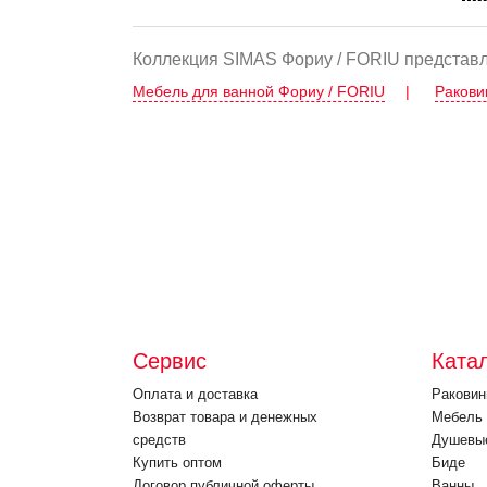
Коллекция SIMAS Фориу / FORIU представл
Мебель для ванной Фориу / FORIU
|
Ракови
Сервис
Ката
Оплата и доставка
Ракови
Возврат товара и денежных
Мебель 
средств
Душевы
Купить оптом
Биде
Договор публичной оферты
Ванны