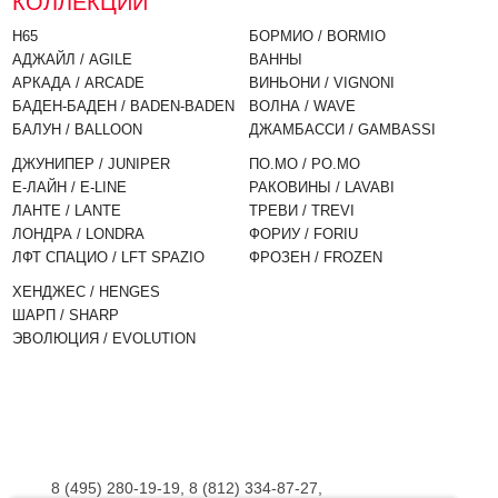
КОЛЛЕКЦИИ
H65
БОРМИО / BORMIO
АДЖАЙЛ / AGILE
ВАННЫ
АРКАДА / ARCADE
ВИНЬОНИ / VIGNONI
БАДЕН-БАДЕН / BADEN-BADEN
ВОЛНА / WAVE
БАЛУН / BALLOON
ДЖАМБАССИ / GAMBASSI
ДЖУНИПЕР / JUNIPER
ПО.МО / PO.MO
Е-ЛАЙН / E-LINE
РАКОВИНЫ / LAVABI
ЛАНТЕ / LANTE
ТРЕВИ / TREVI
ЛОНДРА / LONDRA
ФОРИУ / FORIU
ЛФТ СПАЦИО / LFT SPAZIO
ФРОЗЕН / FROZEN
ХЕНДЖЕС / HENGES
ШАРП / SHARP
ЭВОЛЮЦИЯ / EVOLUTION
8 (495) 280-19-19, 8 (812) 334-87-27,