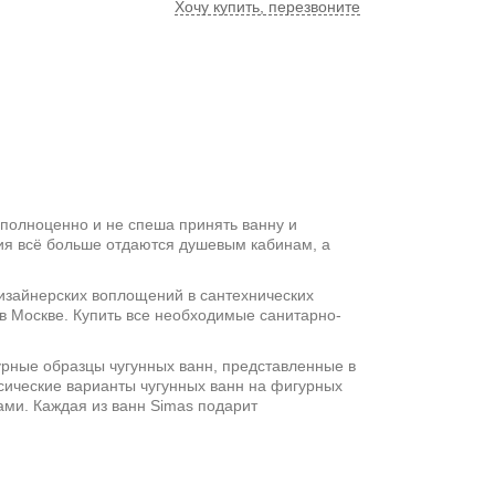
Хочу купить, перезвоните
 полноценно и не спеша принять ванну и
ия всё больше отдаются душевым кабинам, а
изайнерских воплощений в сантехнических
 в Москве. Купить все необходимые санитарно-
урные образцы чугунных ванн, представленные в
сические варианты чугунных ванн на фигурных
ми. Каждая из ванн Simas подарит