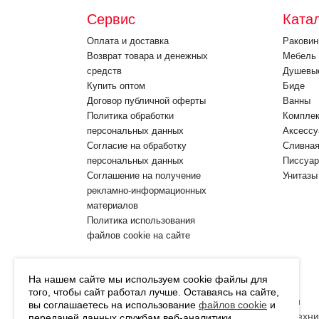
Сервис
Ката
Оплата и доставка
Ракови
Возврат товара и денежных
Мебель 
средств
Душевы
Купить оптом
Биде
Договор публичной оферты
Ванны
Политика обработки
Компле
персональных данных
Аксессу
Согласие на обработку
Cливная
персональных данных
Писсуа
Соглашение на получение
Унитазы
рекламно-информационных
материалов
Политика использования
файлов cookie на сайте
На нашем сайте мы используем cookie файлы для
того, чтобы сайт работал лучше. Оставаясь на сайте,
Интернет-магазин
вы соглашаетесь на использование
файлов cookie
и
итальянской сантехни
передачей данных службам веб-аналитики.