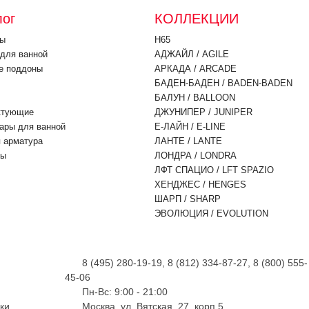
лог
КОЛЛЕКЦИИ
ны
H65
для ванной
АДЖАЙЛ / AGILE
е поддоны
АРКАДА / ARCADE
БАДЕН-БАДЕН / BADEN-BADEN
БАЛУН / BALLOON
ктующие
ДЖУНИПЕР / JUNIPER
ары для ванной
Е-ЛАЙН / E-LINE
 арматура
ЛАНТЕ / LANTE
ры
ЛОНДРА / LONDRA
ЛФТ СПАЦИО / LFT SPAZIO
ХЕНДЖЕС / HENGES
ШАРП / SHARP
ЭВОЛЮЦИЯ / EVOLUTION
8 (495) 280-19-19, 8 (812) 334-87-27,
8 (800) 555-
45-06
Пн-Вс: 9:00 - 21:00
ки
Москва, ул. Вятская, 27, корп.5