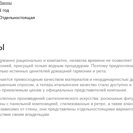
Ванны
1 год
Отдельностоящая
Ы
уманно рационально и компактно, нехватка времени не позволяет
монией, присущей только водным процедурам. Поэтому предпочтен
лько истинных ценителей домашней гармонии и уюта.
ичается превосходным качеством материалов и неординарностью д
шенным спросом, а теперь итальянское качество стало доступно и
о приемлемым ценам у официальных представителей компании.
колепных произведений сантехнического искусства: роскошные фиг
ы с панельной композицией, стилизованные в ретро, а также клас
езависимо от стены, они представлены отдельностоящими варианта
ьствие своим владельцам.