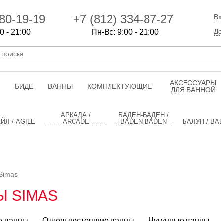
80-19-19
+7 (812) 334-87-27
Вх
До
0 - 21:00
Пн-Вс: 9:00 - 21:00
АКСЕССУАРЫ
БИДЕ
ВАННЫ
КОМПЛЕКТУЮЩИЕ
ДЛЯ ВАННОЙ
АРКАДА /
БАДЕН-БАДЕН /
ЙЛ / AGILE
ARCADE
BADEN-BADEN
БАЛУН / BA
Simas
Ы SIMAS
е ванны
Отдельностоящие ванны
Чугунные ванны