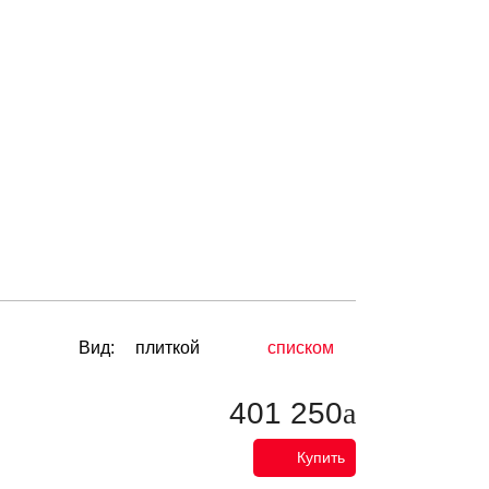
Вид:
плиткой
списком
401 250
Купить