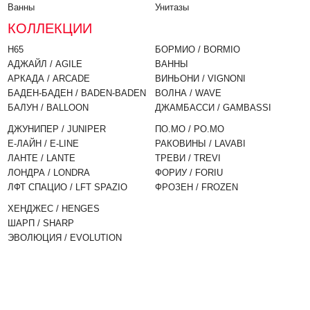
Ванны
Унитазы
КОЛЛЕКЦИИ
H65
БОРМИО / BORMIO
АДЖАЙЛ / AGILE
ВАННЫ
АРКАДА / ARCADE
ВИНЬОНИ / VIGNONI
БАДЕН-БАДЕН / BADEN-BADEN
ВОЛНА / WAVE
БАЛУН / BALLOON
ДЖАМБАССИ / GAMBASSI
ДЖУНИПЕР / JUNIPER
ПО.МО / PO.MO
Е-ЛАЙН / E-LINE
РАКОВИНЫ / LAVABI
ЛАНТЕ / LANTE
ТРЕВИ / TREVI
ЛОНДРА / LONDRA
ФОРИУ / FORIU
ЛФТ СПАЦИО / LFT SPAZIO
ФРОЗЕН / FROZEN
ХЕНДЖЕС / HENGES
ШАРП / SHARP
ЭВОЛЮЦИЯ / EVOLUTION