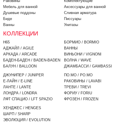
Раковины
Комплектующие
Мебель для ванной
Аксессуары для ванной
Душевые поддоны
Cливная арматура
Биде
Писсуары
Ванны
Унитазы
КОЛЛЕКЦИИ
H65
БОРМИО / BORMIO
АДЖАЙЛ / AGILE
ВАННЫ
АРКАДА / ARCADE
ВИНЬОНИ / VIGNONI
БАДЕН-БАДЕН / BADEN-BADEN
ВОЛНА / WAVE
БАЛУН / BALLOON
ДЖАМБАССИ / GAMBASSI
ДЖУНИПЕР / JUNIPER
ПО.МО / PO.MO
Е-ЛАЙН / E-LINE
РАКОВИНЫ / LAVABI
ЛАНТЕ / LANTE
ТРЕВИ / TREVI
ЛОНДРА / LONDRA
ФОРИУ / FORIU
ЛФТ СПАЦИО / LFT SPAZIO
ФРОЗЕН / FROZEN
ХЕНДЖЕС / HENGES
ШАРП / SHARP
ЭВОЛЮЦИЯ / EVOLUTION