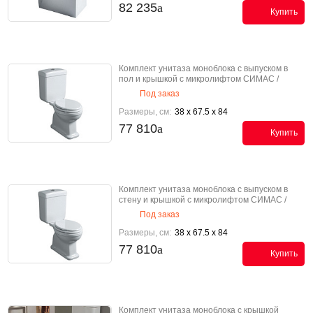
82 235
Купить
Комплект унитаза моноблока с выпуском в
пол и крышкой с микролифтом СИМАС /
SIMAS Лондра / LONDRA LO 921 bia K
Под заказ
Размеры, см:
38 x 67.5 x 84
77 810
Купить
Комплект унитаза моноблока с выпуском в
стену и крышкой с микролифтом СИМАС /
SIMAS Лондра / LONDRA LO 931 bia K
Под заказ
Размеры, см:
38 x 67.5 x 84
77 810
Купить
Комплект унитаза моноблока с крышкой