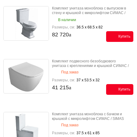
Комплект унитаза моноблока с выпуском в
стену и крышкой с микролифтом СИМАС /
SIMAS Аркада / ARCADE AR 831 bia K
В наличии
Размеры, см:
36.5 x 68.5 x 82
82 720
Купить
Комплект подвесного безободкового
унитаза с креплениями и крышкой СИМАС /
SIMAS Джунипер / JUNIPER KJU 18 bia
Под заказ
Размеры, см:
37 x 53.5 x 32
41 215
Купить
Комплект унитаза моноблока с бачком и
крышкой с микролифтом СИМАС / SIMAS
Фрозен / FROZEN FZ 07 bia K
Под заказ
Размеры, см:
37.5 x 61 x 85