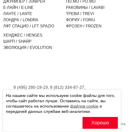
ДЖУНИПЕР / JUNIPER
ПО.МО / PO.MO
Е-ЛАЙН / E-LINE
РАКОВИНЫ / LAVABI
ЛАНТЕ / LANTE
ТРЕВИ / TREVI
ЛОНДРА / LONDRA
ФОРИУ / FORIU
ЛФТ СПАЦИО / LFT SPAZIO
ФРОЗЕН / FROZEN
ХЕНДЖЕС / HENGES
ШАРП / SHARP
ЭВОЛЮЦИЯ / EVOLUTION
8 (495) 280-19-19, 8 (812) 334-87-27,
8 (800) 555-45-06
На нашем сайте мы используем cookie файлы для того,
Пн-Вс: 9:00 - 21:00
чтобы сайт работал лучше. Оставаясь на сайте, вы
Москва, ул. Вятская, 27, корп.5
соглашаетесь на использование
файлов cookie
и
передачей данных службам веб-аналитики.
г. Санкт-Петербург, Московское шоссе, 177 корп. 2
Хорошо
Мы используем файлы «cookie» для функционирования сайта.
Если вас это не устраивает, пожалуйста, покиньте сайт.