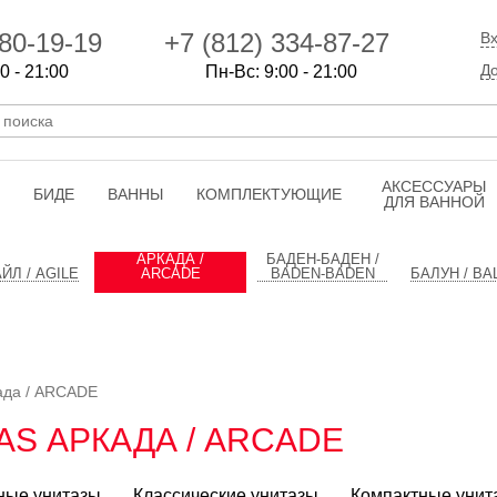
80-19-19
+7 (812) 334-87-27
Вх
До
0 - 21:00
Пн-Вс: 9:00 - 21:00
АКСЕССУАРЫ
БИДЕ
ВАННЫ
КОМПЛЕКТУЮЩИЕ
ДЛЯ ВАННОЙ
АРКАДА /
БАДЕН-БАДЕН /
ЙЛ / AGILE
ARCADE
BADEN-BADEN
БАЛУН / BA
ада / ARCADE
AS АРКАДА / ARCADE
ные унитазы
Классические унитазы
Компактные унит