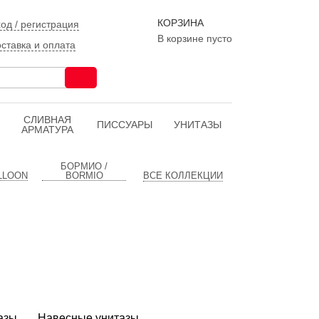
КОРЗИНА
од / регистрация
В корзине пусто
ставка и оплата
CЛИВНАЯ
ПИССУАРЫ
УНИТАЗЫ
АРМАТУРА
БОРМИО /
LLOON
BORMIO
ВСЕ КОЛЛЕКЦИИ
азы
Навесные унитазы