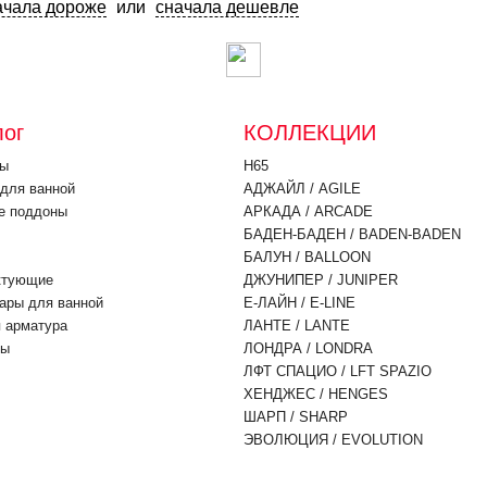
ачала дороже
или
сначала дешевле
лог
КОЛЛЕКЦИИ
ны
H65
для ванной
АДЖАЙЛ / AGILE
е поддоны
АРКАДА / ARCADE
БАДЕН-БАДЕН / BADEN-BADEN
БАЛУН / BALLOON
ктующие
ДЖУНИПЕР / JUNIPER
ары для ванной
Е-ЛАЙН / E-LINE
 арматура
ЛАНТЕ / LANTE
ры
ЛОНДРА / LONDRA
ЛФТ СПАЦИО / LFT SPAZIO
ХЕНДЖЕС / HENGES
ШАРП / SHARP
ЭВОЛЮЦИЯ / EVOLUTION