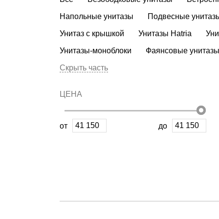
Напольные унитазы
Подвесные унитаз
Унитаз с крышкой
Унитазы Hatria
Уни
Унитазы-моноблоки
Фаянсовые унитаз
Скрыть часть
ЦЕНА
от
до