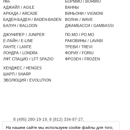
H65
БОРМИО / BORMIO
АДЖАЙЛ / AGILE
ВАННЫ
АРКАДА / ARCADE
ВИНЬОНИ / VIGNONI
БАДЕН-БАДЕН / BADEN-BADEN
ВОЛНА / WAVE
БАЛУН / BALLOON
ДЖАМБАССИ / GAMBASSI
ДЖУНИПЕР / JUNIPER
ПО.МО / PO.MO
Е-ЛАЙН / E-LINE
РАКОВИНЫ / LAVABI
ЛАНТЕ / LANTE
ТРЕВИ / TREVI
ЛОНДРА / LONDRA
ФОРИУ / FORIU
ЛФТ СПАЦИО / LFT SPAZIO
ФРОЗЕН / FROZEN
ХЕНДЖЕС / HENGES
ШАРП / SHARP
ЭВОЛЮЦИЯ / EVOLUTION
8 (495) 280-19-19, 8 (812) 334-87-27,
8 (800) 555-45-06
На нашем сайте мы используем cookie файлы для того,