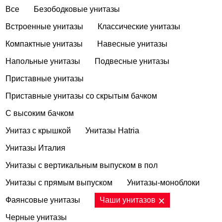
Все
Безободковые унитазы
Встроенные унитазы
Классические унитазы
Компактные унитазы
Навесные унитазы
Напольные унитазы
Подвесные унитазы
Приставные унитазы
Приставные унитазы со скрытым бачком
С высоким бачком
Унитаз с крышкой
Унитазы Hatria
Унитазы Италия
Унитазы с вертикальным выпуском в пол
Унитазы с прямым выпуском
Унитазы-моноблоки
Фаянсовые унитазы
Чаши унитазов
Черные унитазы