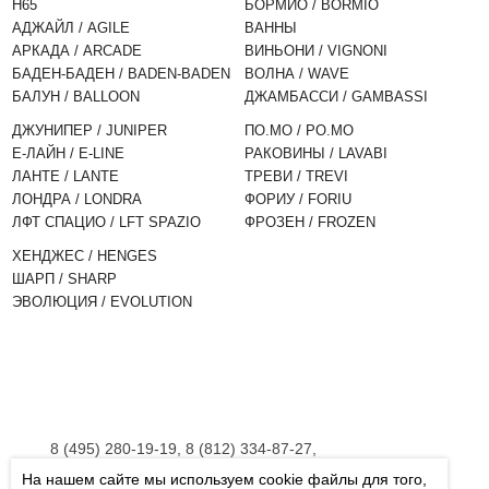
H65
БОРМИО / BORMIO
АДЖАЙЛ / AGILE
ВАННЫ
АРКАДА / ARCADE
ВИНЬОНИ / VIGNONI
БАДЕН-БАДЕН / BADEN-BADEN
ВОЛНА / WAVE
БАЛУН / BALLOON
ДЖАМБАССИ / GAMBASSI
ДЖУНИПЕР / JUNIPER
ПО.МО / PO.MO
Е-ЛАЙН / E-LINE
РАКОВИНЫ / LAVABI
ЛАНТЕ / LANTE
ТРЕВИ / TREVI
ЛОНДРА / LONDRA
ФОРИУ / FORIU
ЛФТ СПАЦИО / LFT SPAZIO
ФРОЗЕН / FROZEN
ХЕНДЖЕС / HENGES
ШАРП / SHARP
ЭВОЛЮЦИЯ / EVOLUTION
8 (495) 280-19-19, 8 (812) 334-87-27,
8 (800) 555-45-06
На нашем сайте мы используем cookie файлы для того,