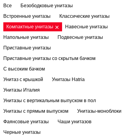
Все
Безободковые унитазы
Встроенные унитазы
Классические унитазы
Компактные унитазы
Навесные унитазы
Напольные унитазы
Подвесные унитазы
Приставные унитазы
Приставные унитазы со скрытым бачком
С высоким бачком
Унитаз с крышкой
Унитазы Hatria
Унитазы Италия
Унитазы с вертикальным выпуском в пол
Унитазы с прямым выпуском
Унитазы-моноблоки
Фаянсовые унитазы
Чаши унитазов
Черные унитазы