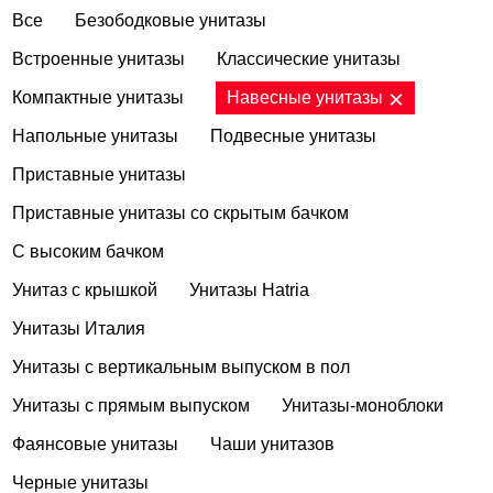
Все
Безободковые унитазы
Встроенные унитазы
Классические унитазы
Компактные унитазы
Навесные унитазы
Напольные унитазы
Подвесные унитазы
Приставные унитазы
Приставные унитазы со скрытым бачком
С высоким бачком
Унитаз с крышкой
Унитазы Hatria
Унитазы Италия
Унитазы с вертикальным выпуском в пол
Унитазы с прямым выпуском
Унитазы-моноблоки
Фаянсовые унитазы
Чаши унитазов
Черные унитазы