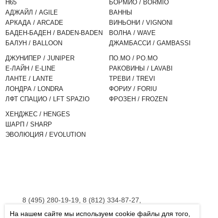
H65
БОРМИО / BORMIO
АДЖАЙЛ / AGILE
ВАННЫ
АРКАДА / ARCADE
ВИНЬОНИ / VIGNONI
БАДЕН-БАДЕН / BADEN-BADEN
ВОЛНА / WAVE
БАЛУН / BALLOON
ДЖАМБАССИ / GAMBASSI
ДЖУНИПЕР / JUNIPER
ПО.МО / PO.MO
Е-ЛАЙН / E-LINE
РАКОВИНЫ / LAVABI
ЛАНТЕ / LANTE
ТРЕВИ / TREVI
ЛОНДРА / LONDRA
ФОРИУ / FORIU
ЛФТ СПАЦИО / LFT SPAZIO
ФРОЗЕН / FROZEN
ХЕНДЖЕС / HENGES
ШАРП / SHARP
ЭВОЛЮЦИЯ / EVOLUTION
8 (495) 280-19-19, 8 (812) 334-87-27,
8 (800) 555-45-06
На нашем сайте мы используем cookie файлы для того,