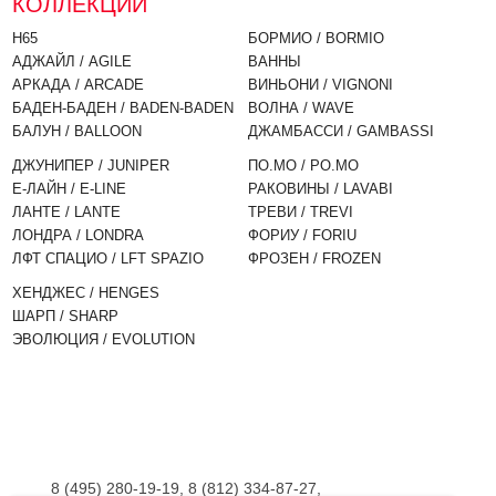
КОЛЛЕКЦИИ
H65
БОРМИО / BORMIO
АДЖАЙЛ / AGILE
ВАННЫ
АРКАДА / ARCADE
ВИНЬОНИ / VIGNONI
БАДЕН-БАДЕН / BADEN-BADEN
ВОЛНА / WAVE
БАЛУН / BALLOON
ДЖАМБАССИ / GAMBASSI
ДЖУНИПЕР / JUNIPER
ПО.МО / PO.MO
Е-ЛАЙН / E-LINE
РАКОВИНЫ / LAVABI
ЛАНТЕ / LANTE
ТРЕВИ / TREVI
ЛОНДРА / LONDRA
ФОРИУ / FORIU
ЛФТ СПАЦИО / LFT SPAZIO
ФРОЗЕН / FROZEN
ХЕНДЖЕС / HENGES
ШАРП / SHARP
ЭВОЛЮЦИЯ / EVOLUTION
8 (495) 280-19-19, 8 (812) 334-87-27,