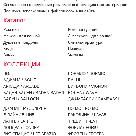
Соглашение на получение рекламно-информационных материалов
Политика использования файлов cookie на сайте
Каталог
Раковины
Комплектующие
Мебель для ванной
Аксессуары для ванной
Душевые поддоны
Cливная арматура
Биде
Писсуары
Ванны
Унитазы
КОЛЛЕКЦИИ
H65
БОРМИО / BORMIO
АДЖАЙЛ / AGILE
ВАННЫ
АРКАДА / ARCADE
ВИНЬОНИ / VIGNONI
БАДЕН-БАДЕН / BADEN-BADEN
ВОЛНА / WAVE
БАЛУН / BALLOON
ДЖАМБАССИ / GAMBASSI
ДЖУНИПЕР / JUNIPER
ПО.МО / PO.MO
Е-ЛАЙН / E-LINE
РАКОВИНЫ / LAVABI
ЛАНТЕ / LANTE
ТРЕВИ / TREVI
ЛОНДРА / LONDRA
ФОРИУ / FORIU
ЛФТ СПАЦИО / LFT SPAZIO
ФРОЗЕН / FROZEN