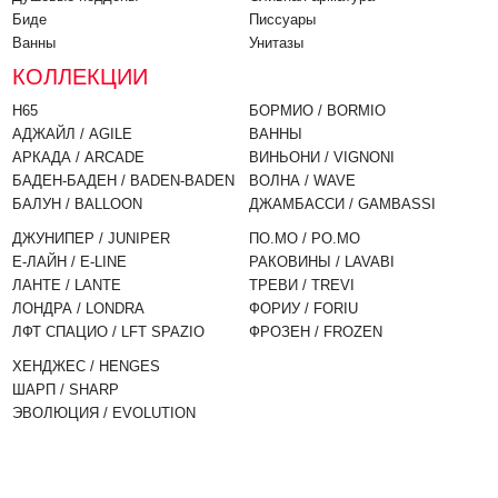
Биде
Писсуары
Ванны
Унитазы
КОЛЛЕКЦИИ
H65
БОРМИО / BORMIO
АДЖАЙЛ / AGILE
ВАННЫ
АРКАДА / ARCADE
ВИНЬОНИ / VIGNONI
БАДЕН-БАДЕН / BADEN-BADEN
ВОЛНА / WAVE
БАЛУН / BALLOON
ДЖАМБАССИ / GAMBASSI
ДЖУНИПЕР / JUNIPER
ПО.МО / PO.MO
Е-ЛАЙН / E-LINE
РАКОВИНЫ / LAVABI
ЛАНТЕ / LANTE
ТРЕВИ / TREVI
ЛОНДРА / LONDRA
ФОРИУ / FORIU
ЛФТ СПАЦИО / LFT SPAZIO
ФРОЗЕН / FROZEN
ХЕНДЖЕС / HENGES
ШАРП / SHARP
ЭВОЛЮЦИЯ / EVOLUTION