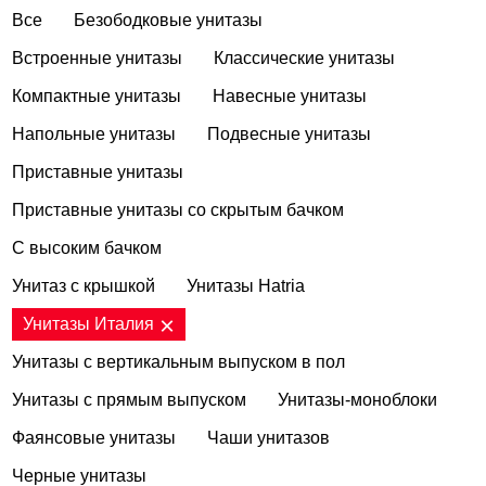
Все
Безободковые унитазы
Встроенные унитазы
Классические унитазы
Компактные унитазы
Навесные унитазы
Напольные унитазы
Подвесные унитазы
Приставные унитазы
Приставные унитазы со скрытым бачком
С высоким бачком
Унитаз с крышкой
Унитазы Hatria
Унитазы Италия
Унитазы с вертикальным выпуском в пол
Унитазы с прямым выпуском
Унитазы-моноблоки
Фаянсовые унитазы
Чаши унитазов
Черные унитазы